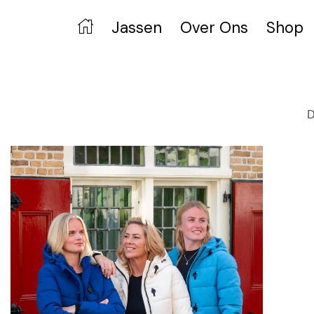
Jassen
Over Ons
Shop
D
KO