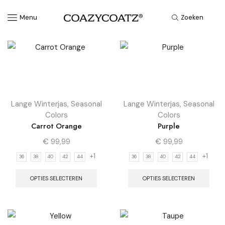
Menu
Zoeken
Lange Winterjas
,
Seasonal
Lange Winterjas
,
Seasonal
Colors
Colors
Carrot Orange
Purple
€
99,99
€
99,99
+1
+1
36
38
40
42
44
36
38
40
42
44
OPTIES SELECTEREN
OPTIES SELECTEREN