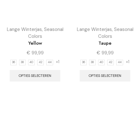
Lange Winterjas
,
Seasonal
Lange Winterjas
,
Seasonal
Colors
Colors
Yellow
Taupe
€
99,99
€
99,99
+1
+1
36
38
40
42
44
36
38
40
42
44
OPTIES SELECTEREN
OPTIES SELECTEREN